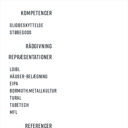
Gå
til
Kompetencer
indholdet
Slidbeskyttelse
Støbegods
Rådgivning
Repræsentationer
Loibl
Häuser-Belægning
Eipa
Bormuth.Metallkultur
Tural
TUBETECH
MFL
Referencer