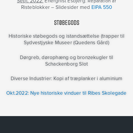
Sept. 2022:
Energnist Esbjerg:
Reparation af
Risteblokker –
Slidesider
med
EIPA 550
Støbegods
Historiske støbegods og istandsættelse (trapper til
Sydvestjyske Museer (Quedens Gård)
Dørgreb, dørophæng og bronzekugler til
Schackenborg Slot
Diverse Industrier: Kopi af træplanker i aluminium
Okt.2022: Nye historiske vinduer til Ribes Skolegade