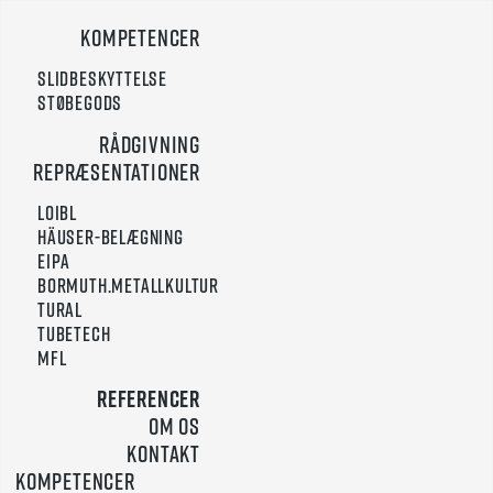
Gå
Kompetencer
til
indholdet
Slidbeskyttelse
Støbegods
Rådgivning
Repræsentationer
Loibl
Häuser-Belægning
Eipa
Bormuth.Metallkultur
Tural
TUBETECH
MFL
Referencer
Om os
Kontakt
Kompetencer