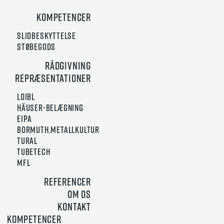
Gå
Kompetencer
til
indholdet
Slidbeskyttelse
Støbegods
Rådgivning
Repræsentationer
Loibl
Häuser-Belægning
Eipa
Bormuth.Metallkultur
Tural
TUBETECH
MFL
Referencer
Om os
Kontakt
Kompetencer